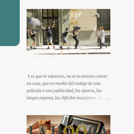
CATERING PARA RODAJES 🎦
Y es que lo sabemos, no es lo mismo comer
en casa, que en medio del rodaje de una
película o una publicidad, los apuros, las
largas esperas, las difíciles locaciones, los
cambios climáticos y mucho mas, hacen que
por lo general, lo ultimo en que se piensa es
en alimentarse bien. Es por eso que desde La
Hooga, trabajamos para optimizar todas
estas dificultades y hacer que el equipo de