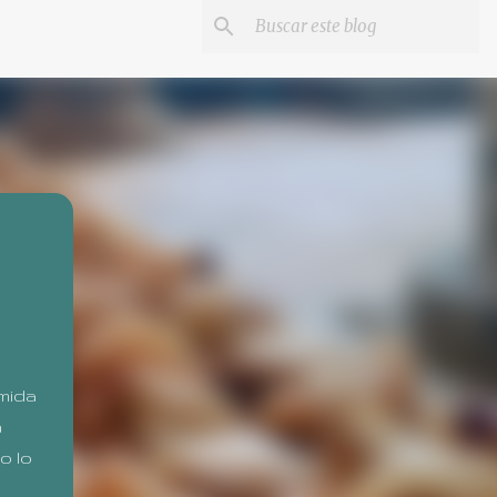
mida
n
o lo