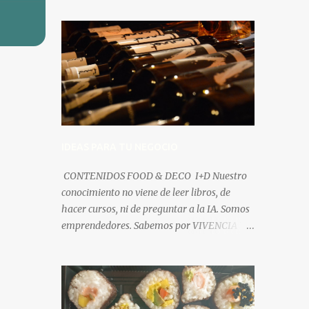
IDEAS PARA TU NEGOCIO
CONTENIDOS FOOD & DECO I+D Nuestro
conocimiento no viene de leer libros, de
hacer cursos, ni de preguntar a la IA. Somos
emprendedores. Sabemos por VIVENCIA Y
EXPERIENCIA; la que hicimos creando
nuestros propios negocios desde la nada,
fracasando, perdiendo dinero, pero no
tiempo, para aprender lo que no hay que
hacer y que ahora sabemos. En este