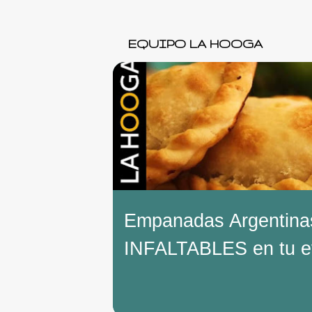
EQUIPO LA HOOGA
E
n
t
r
a
d
a
Empanadas Argentina
s
INFALTABLES en tu e